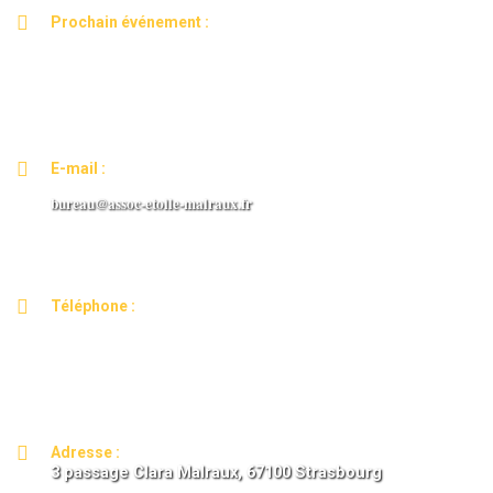
Prochain événement :
ASSEMBLEE GENERALE ANNUELLE
Mardi 03 mars 2026 de 18h30 à 20h30
E-mail :
bureau@assoc-etoile-malraux.
fr
Téléphone :
06.09.01.61.00
Pour plus de disponibilité, privilégiez le mail
Adresse :
3 passage Clara Malraux,
67100 Strasbourg