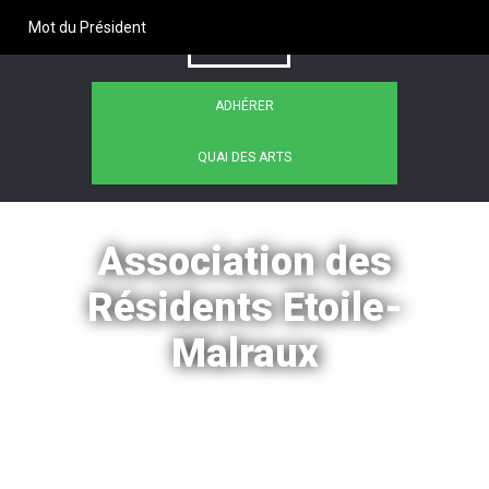
Mot du Président
ADHÉRER
QUAI DES ARTS
Association des
Résidents Etoile-
Malraux