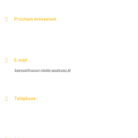
Prochain événement :
ASSEMBLEE GENERALE ANNUELLE
Mardi 03 mars 2026 de 18h30 à 20h30
E-mail :
bureau@assoc-etoile-malraux.
fr
Téléphone :
06.09.01.61.00
Pour plus de disponibilité, privilégiez le mail