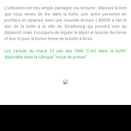
L'utilisation est très simple, partagez vos lectures : déposez le livre
que vous venez de lire dans la boîte, une autre personne en
profitera et repartez avec une nouvelle lecture. L'AREM a fait le
don de la boîte à la ville de Strasbourg qui prendra soin du
dispositif, mais s'occupera de réguler le dépôt et la prise des livres
et leur tri pour la bonne tenue de la boîte à livres.
Lire l'article du mardi 19 juin des DNA "C'est dans la boîte"
disponible dans la rubrique "revue de presse".