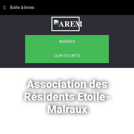
Loading color scheme
Boîte à livres
ADHÉRER
QUAI DES ARTS
Association des
Résidents Etoile-
Malraux