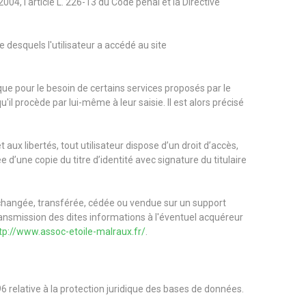
04, l'article L. 226-13 du Code pénal et la Directive
re desquels l'utilisateur a accédé au site
que pour le besoin de certains services proposés par le
il procède par lui-même à leur saisie. Il est alors précisé
 aux libertés, tout utilisateur dispose d’un droit d’accès,
’une copie du titre d’identité avec signature du titulaire
r, échangée, transférée, cédée ou vendue sur un support
ransmission des dites informations à l'éventuel acquéreur
tp://www.assoc-etoile-malraux.fr/
.
6 relative à la protection juridique des bases de données.