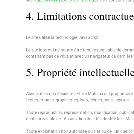
site
http://www.assoc-etoile-malraux.fr/
ne sont pas exhau
4. Limitations contractue
Le site utilise la technologie JavaScript.
Le site Internet ne pourra être tenu responsable de dommages
contenant pas de virus et avec un navigateur de dernière
5. Propriété intellectuell
Association des Résidents Etoile Malraux est propriétaire 
textes, images, graphismes, logo, icônes, sons, logiciels.
Toute reproduction, représentation, modification, publicati
écrite préalable de : Association des Résidents Etoile Mal
Toute exploitation non autorisée du site ou de l’un que