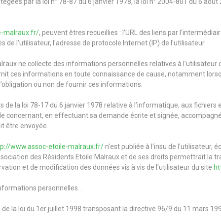
es par la loi n° 78-87 du 6 janvier 1978, la loi n° 2004-801 du 6 août 20
e-malraux.fr/
, peuvent êtres recueillies : l'URL des liens par l'intermédiai
s de l'utilisateur, l'adresse de protocole Internet (IP) de l'utilisateur.
raux ne collecte des informations personnelles relatives à l'utilisateur 
ournit ces informations en toute connaissance de cause, notamment lorsqu'
l’obligation ou non de fournir ces informations.
 la loi 78-17 du 6 janvier 1978 relative à l’informatique, aux fichiers et
 le concernant, en effectuant sa demande écrite et signée, accompagnée d
oit être envoyée.
tp://www.assoc-etoile-malraux.fr/
n'est publiée à l'insu de l'utilisateu
sociation des Résidents Etoile Malraux et de ses droits permettrait la t
ation et de modification des données vis à vis de l'utilisateur du site
ht
'informations personnelles. .
e la loi du 1er juillet 1998 transposant la directive 96/9 du 11 mars 199