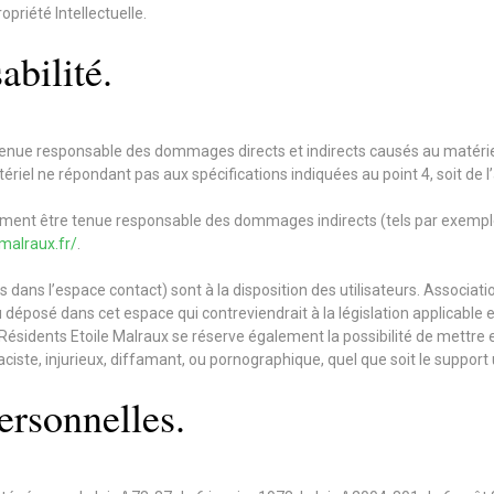
opriété Intellectuelle.
abilité.
enue responsable des dommages directs et indirects causés au matériel de
matériel ne répondant pas aux spécifications indiquées au point 4, soit de 
lement être tenue responsable des dommages indirects (tels par exempl
malraux.fr/
.
 dans l’espace contact) sont à la disposition des utilisateurs. Associati
posé dans cet espace qui contreviendrait à la législation applicable en 
ésidents Etoile Malraux se réserve également la possibilité de mettre e
iste, injurieux, diffamant, ou pornographique, quel que soit le support u
ersonnelles.