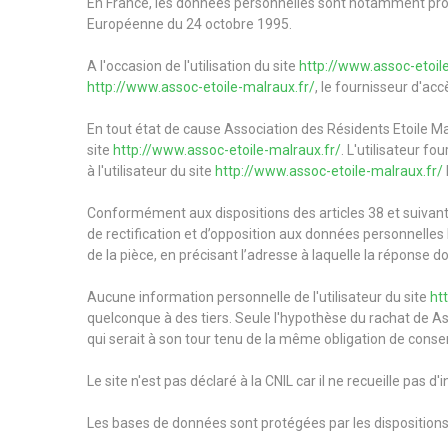
En France, les données personnelles sont notamment protégé
Européenne du 24 octobre 1995.
A l'occasion de l'utilisation du site
http://www.assoc-etoil
http://www.assoc-etoile-malraux.fr/
, le fournisseur d'accè
En tout état de cause Association des Résidents Etoile Mal
site
http://www.assoc-etoile-malraux.fr/
. L'utilisateur f
à l'utilisateur du site
http://www.assoc-etoile-malraux.fr/
Conformément aux dispositions des articles 38 et suivants de
de rectification et d’opposition aux données personnelles
de la pièce, en précisant l’adresse à laquelle la réponse d
Aucune information personnelle de l'utilisateur du site
ht
quelconque à des tiers. Seule l'hypothèse du rachat de As
qui serait à son tour tenu de la même obligation de conserv
Le site n'est pas déclaré à la CNIL car il ne recueille pas d
Les bases de données sont protégées par les dispositions d