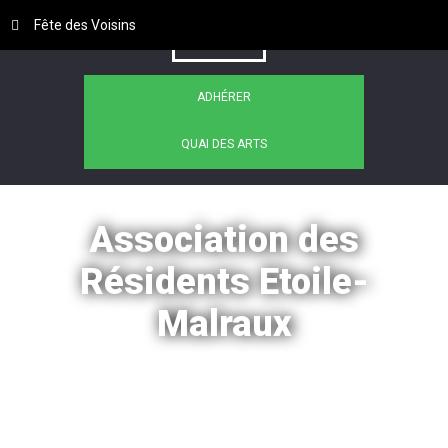
Fête des Voisins
ADHÉRER
QUAI DES ARTS
Association des
Résidents Etoile-
Malraux