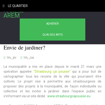
LE QUARTIER
AREM
ADHÉRER
QUAI DES ARTS
Envie de jardiner?
TPL_BY
TPL_ON
La municipalité a mis en place depuis le mardi 21 mars une
opération appelée
"Strasbourg ça pousse"
qui a pour but de
cartographier tous les recoins de la ville qui pourraient être
cultivés. Le projet vise à permettre aux strasbourgeois de
proposer des projets à la municipalité, de façon individuelle ou
collective et les inciter à jardiner dans l'espace public en
s'informant via un site dédié :
www.strasbourgcapousse.eu