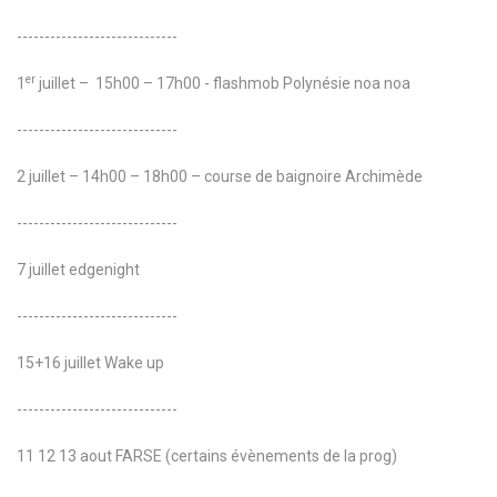
-----------------------------
er
1
juillet – 15h00 – 17h00 - flashmob Polynésie noa noa
-----------------------------
2 juillet – 14h00 – 18h00 – course de baignoire Archimède
-----------------------------
7 juillet edgenight
-----------------------------
15+16 juillet Wake up
-----------------------------
11 12 13 aout FARSE (certains évènements de la prog)