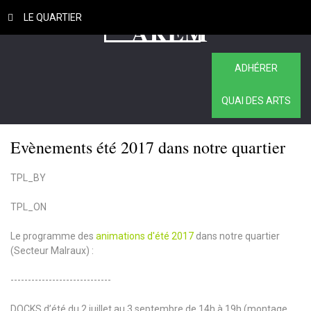
LE QUARTIER
ADHÉRER
QUAI DES ARTS
Evènements été 2017 dans notre quartier
TPL_BY
TPL_ON
Le programme des
animations d'été 2017
dans notre quartier
(Secteur Malraux) :
-----------------------------
DOCKS d’été du 2 juillet au 3 septembre de 14h à 19h (montage